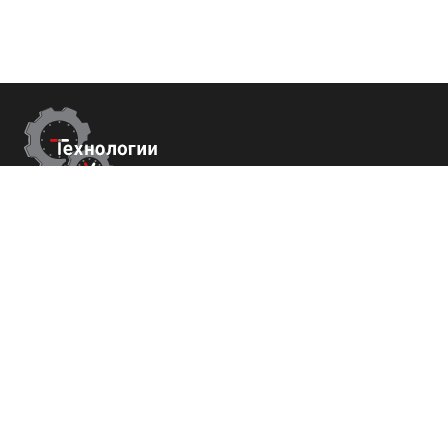
Контакты
г. Сухум, Набережная Махаджиров 54
+7 (800) 700-82-78
order@tech-success.ru
© Технологии успеха 2009-2026
Покупателям