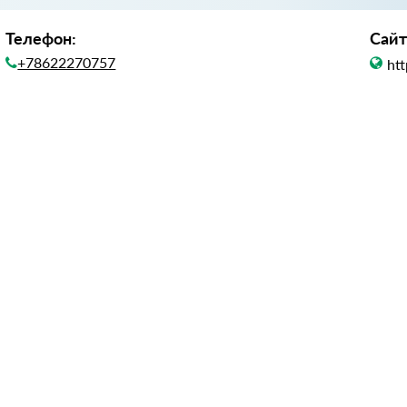
Телефон:
Сайт
+78622270757
htt