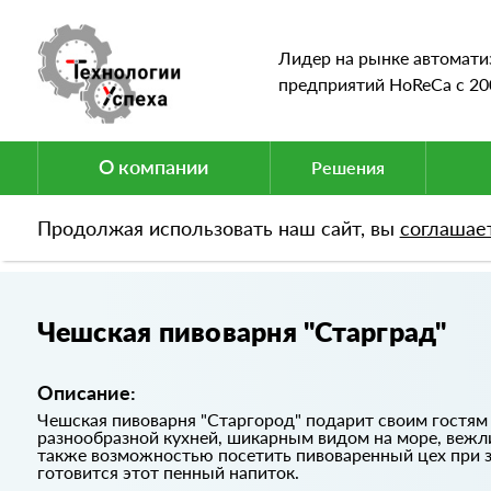
Лидер на рынке автомати
предприятий HoReCa c 20
О компании
Решения
Продолжая использовать наш сайт, вы
соглашае
Портфолио
Чешская пивоварня "Старград"
Чешская пивоварня "Старград"
Описание:
Чешская пивоварня "Старгород" подарит своим гостям
разнообразной кухней, шикарным видом на море, веж
также возможностью посетить пивоваренный цех при за
готовится этот пенный напиток.