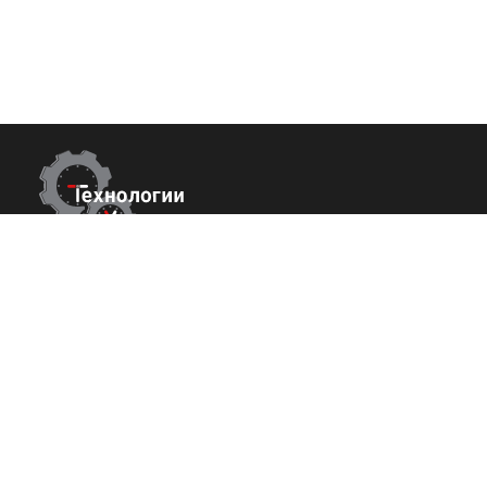
Контакты
Покупате
О нас
г. Сухум, Набережная Махаджиров 54
Команда
+7 (800) 700-82-78
Вакансии
order@tech-success.ru
Исcледовани
© Технологии успеха 2009-2026