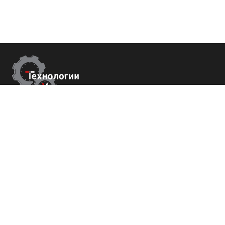
Контакты
г. Сухум, Набережная Махаджиров 54
+7 (800) 700-82-78
order@tech-success.ru
© Технологии успеха 2009-2026
Покупателям