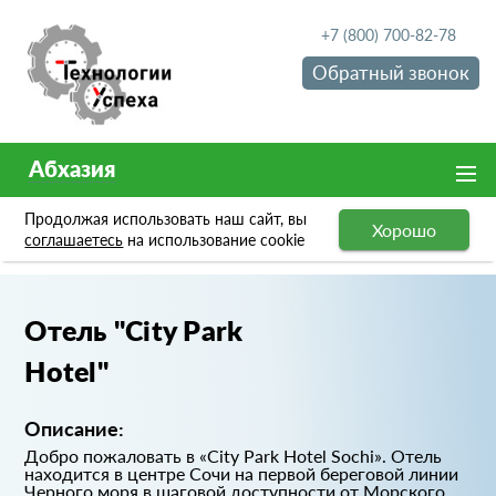
+7 (800) 700-82-78
Обратный звонок
Абхазия
Продолжая использовать наш сайт, вы
Хорошо
Портфолио
Отель "City Park Hotel"
соглашаетесь
на использование cookie
Отель "City Park
Hotel"
Описание:
Добро пожаловать в «City Park Hotel Sochi». Отель
находится в центре Сочи на первой береговой линии
Черного моря в шаговой доступности от Морского