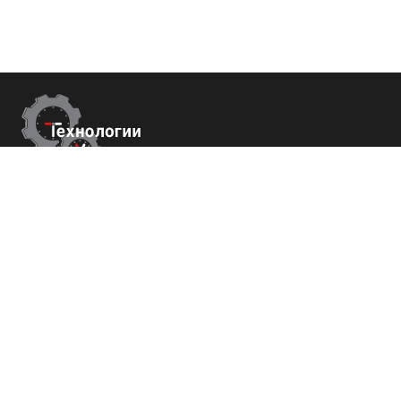
Контакты
г. Сухум, Набережная Махаджиров 54
+7 (800) 700-82-78
order@tech-success.ru
© Технологии успеха 2009-2026
Покупателям