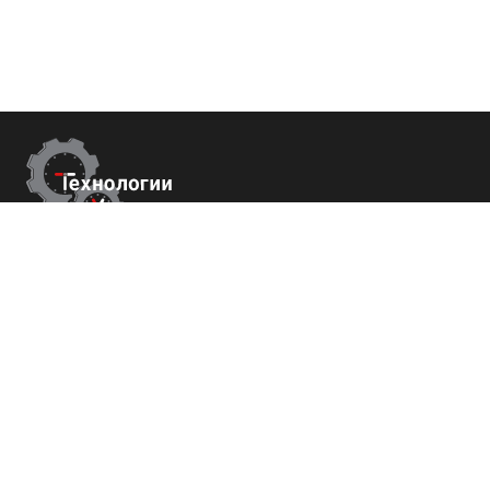
Контакты
г. Сухум, Набережная Махаджиров 54
+7 (800) 700-82-78
order@tech-success.ru
© Технологии успеха 2009-2026
Покупателям