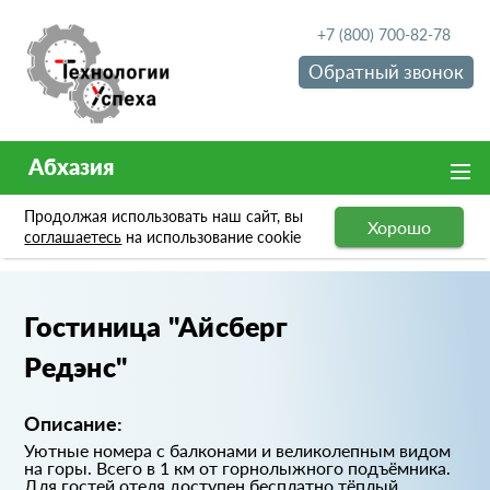
+7 (800) 700-82-78
Обратный звонок
Абхазия
Продолжая использовать наш сайт, вы
Хорошо
Портфолио
Гостиница "Айсберг Редэнс"
соглашаетесь
на использование cookie
Гостиница "Айсберг
Редэнс"
Описание:
Уютные номера с балконами и великолепным видом
на горы. Всего в 1 км от горнолыжного подъёмника.
Для гостей отеля доступен бесплатно тёплый