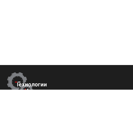
Контакты
г. Сухум, Набережная Махаджиров 54
+7 (800) 700-82-78