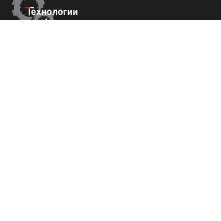
Контакты
г. Сухум, Набережная Махаджиров 54
+7 (800) 700-82-78
order@tech-success.ru
© Технологии успеха 2009-2026
Покупателям
О нас
Команда
Вакансии