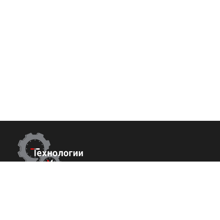
Контакты
Покупате
О нас
г. Сухум, Набережная Махаджиров 54