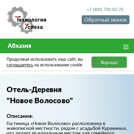
+7 (800) 700-82-78
Обратный звонок
Абхазия
Продолжая использовать наш сайт, вы
Хорошо
Портфолио
Отель-Деревня "Новое Волосово"
соглашаетесь
на использование cookie
Отель-Деревня
"Новое Волосово"
Описание:
Гостиница «Новое Волосово» расположена в
живописной местности, рядом с усадьбой Куракиных,
что делает ее идеальным местом для семейного