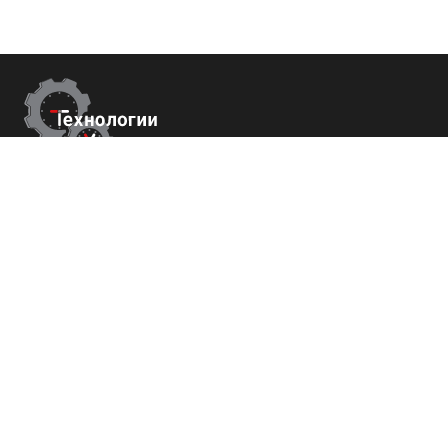
Контакты
г. Сухум, Набережная Махаджиров 54
+7 (800) 700-82-78
order@tech-success.ru
© Технологии успеха 2009-2026
Покупателям
О нас