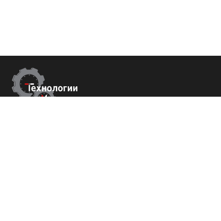
Контакты
г. Сухум, Набережная Махаджиров 54
+7 (800) 700-82-78
order@tech-success.ru
© Технологии успеха 2009-2026