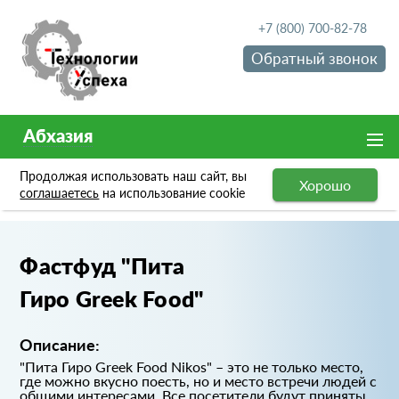
+7 (800) 700-82-78
Обратный звонок
Абхазия
Продолжая использовать наш сайт, вы
Хорошо
Портфолио
Фастфуд "Пита Гиро Greek Food"
соглашаетесь
на использование cookie
Фастфуд "Пита
Гиро Greek Food"
Описание:
"Пита Гиро Greek Food Nikos" – это не только место,
где можно вкусно поесть, но и место встречи людей с
общими интересами. Все посетители будут приняты