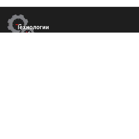
Контакты
г. Сухум, Набережная Махаджиров 54
+7 (800) 700-82-78
order@tech-success.ru
© Технологии успеха 2009-2026
Покупателям
О нас
Команда