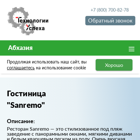
+7 (800) 700-82-78
Обратный звонок
Абхазия
Продолжая использовать наш сайт, вы
Хорошо
Портфолио
Гостиница "Sanremo"
соглашаетесь
на использование cookie
Гостиница
"Sanremo"
Описание:
Ресторан Sanremo — это стилизованное под пляж
заведение с панорамными окнами, мягкими диванами
и белым кварцевым песком на полу. Очень вкусная