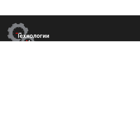
Контакты
г. Сухум, Набережная Махаджиров 54
+7 (800) 700-82-78
order@tech-success.ru
© Технологии успеха 2009-2026
Покупателям
О нас