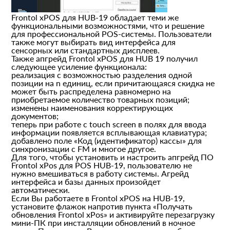
Frontol xPOS для HUB-19 обладает теми же
функциональными возможностями, что и решение
для профессиональной POS-системы. Пользователи
также могут выбирать вид интерфейса для
сенсорных или стандартных дисплеев.
Также апгрейд Frontol xPOS для HUB 19 получил
следующее усиление функционала:
реализация с возможностью разделения одной
позиции на n единиц, если причитающаяся скидка не
может быть распределена равномерно на
приобретаемое количество товарных позиций;
изменены наименования корректирующих
документов;
теперь при работе с touch screen в полях для ввода
информации появляется всплывающая клавиатура;
добавлено поле «Код (идентификатор) кассы» для
синхронизации с FM и многое другое.
Для того, чтобы установить и настроить апгрейд ПО
Frontol xPos для POS HUB-19, пользователю не
нужно вмешиваться в работу системы. Агрейд
интерфейса и базы данных произойдет
автоматически.
Если Вы работаете в Frontol xPOS на HUB-19,
установите флажок напротив пункта «Получать
обновления Frontol xPos» и активируйте перезагрузку
мини-ПК при инсталляции обновлений в ночное