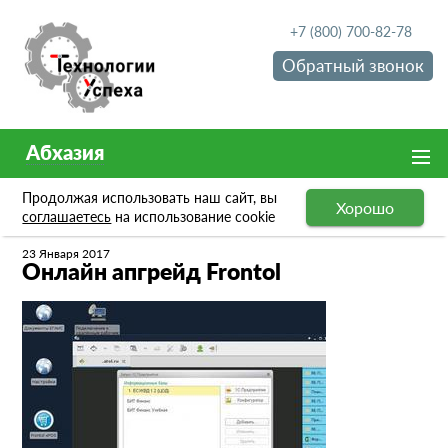
+7 (800) 700-82-78
Обратный звонок
Абхазия
Продолжая использовать наш сайт, вы
Хорошо
Новости
Онлайн апгрейд Frontol
соглашаетесь
на использование cookie
23 Января 2017
Онлайн апгрейд Frontol