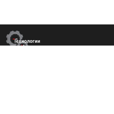
Контакты
г. Сухум, Набережная Махаджиров 54
+7 (800) 700-82-78
order@tech-success.ru
© Технологии успеха 2009-2026
Покупателям