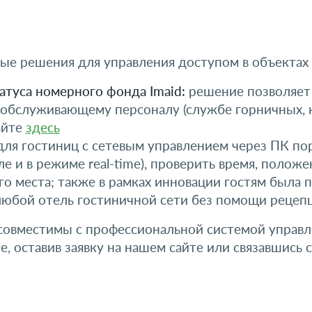
е решения для управления доступом в объектах
туса номерного фонда Imaid:
решение позволяет 
обслуживающему персоналу (службе горничных, кл
айте
здесь
для гостиниц с сетевым управлением через ПК по
е и в режиме real-time), проверить время, положе
его места; также в рамках инновации гостям была
любой отель гостиничной сети без помощи рецеп
овместимы с профессиональной системой управле
, оставив заявку на нашем сайте или связавшис