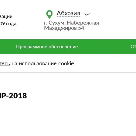
Абхазия
зации
г. Сухум, Набережная
09 года
Махаджиров 54
Программное обеспечение
Об
тесь
на использование cookie
018
ИР-2018