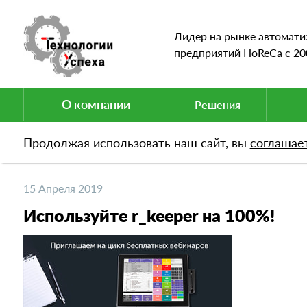
Лидер на рынке автомати
предприятий HoReCa c 20
О компании
Решения
Продолжая использовать наш сайт, вы
соглашае
Новости
Используйте r_keeper на 100%!
15 Апреля 2019
Используйте r_keeper на 100%!