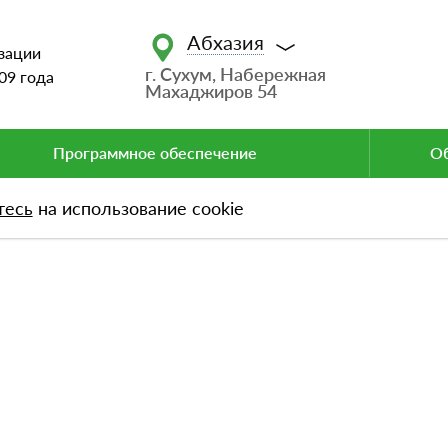
Абхазия
зации
г. Сухум, Набережная
09 года
Махаджиров 54
Программное обеспечение
Об
тесь
на использование cookie