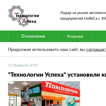
Лидер на рынке автомати
предприятий HoReCa c 20
О компании
Решения
Продолжая использовать наш сайт, вы
соглашае
Новости
"Технологии Успеха" установили киос
15 Февраля 2019
"Технологии Успеха" установили к