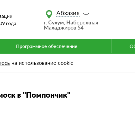
Абхазия
зации
г. Сухум, Набережная
09 года
Махаджиров 54
Программное обеспечение
Об
тесь
на использование cookie
к в "Помпончик"
иоск в "Помпончик"