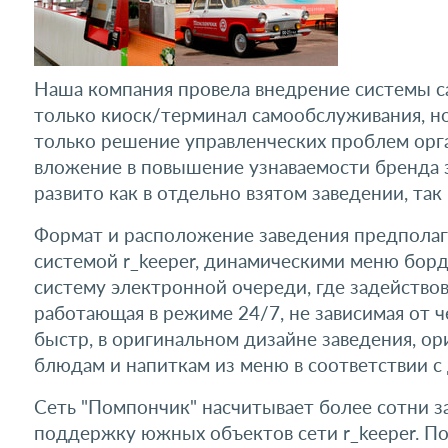
Наша компания провела внедрение системы сам
только киоск/терминал самообслуживания, но 
только решение управленческих проблем орг
вложение в повышение узнаваемости бренда з
развито как в отдельно взятом заведении, так 
Формат и расположение заведения предполагаю
системой r_keeper, динамическими меню бор
систему электронной очереди, где задействова
работающая в режиме 24/7, не зависимая от 
быстр, в оригинальном дизайне заведения, о
блюдам и напиткам из меню в соответствии 
Сеть "Помпончик" насчитывает более сотни за
поддержку южных объектов сети r_keeper. П